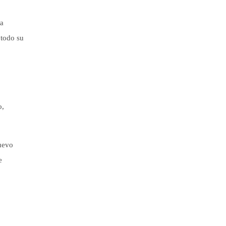
na
 todo su
o,
nuevo
e