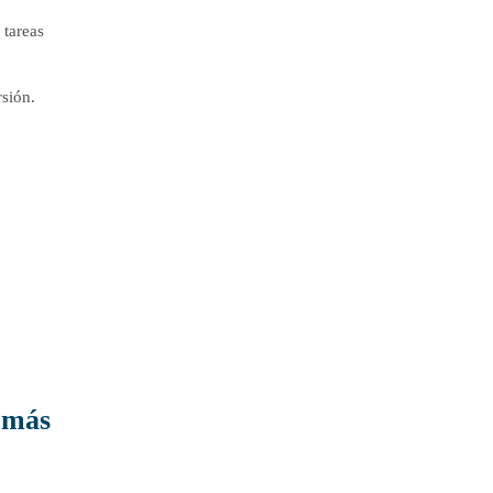
 tareas
rsión.
 más