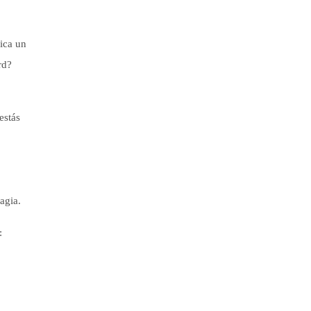
ica un
rd?
estás
agia.
: