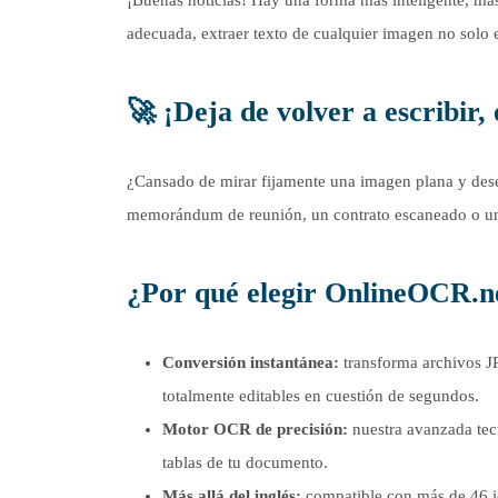
adecuada, extraer texto de cualquier imagen no solo e
🚀 ¡Deja de volver a escribir,
¿Cansado de mirar fijamente una imagen plana y dese
memorándum de reunión, un contrato escaneado o un
¿Por qué elegir OnlineOCR.ne
Conversión instantánea:
transforma archivos J
totalmente editables en cuestión de segundos.
Motor OCR de precisión:
nuestra avanzada tecn
tablas de tu documento.
Más allá del inglés:
compatible con más de 46 id