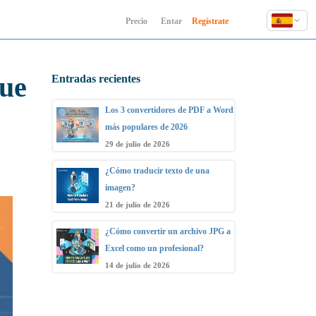
Precio
Entar
Regístrate
English
Deutsch
que
Entradas recientes
Español
Français
Los 3 convertidores de PDF a Word
Hindi
más populares de 2026
Indonesia
29 de julio de 2026
Italiano
¿Cómo traducir texto de una
日本語
imagen?
한국어
21 de julio de 2026
Polski
¿Cómo convertir un archivo JPG a
Português
Excel como un profesional?
Русский
14 de julio de 2026
Türkçe
中文 (简体)