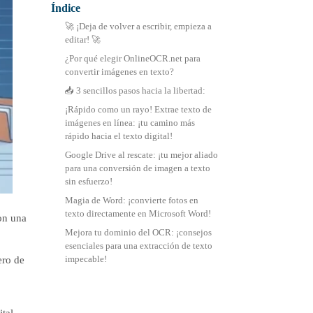
Índice
中文 (繁體)
🚀 ¡Deja de volver a escribir, empieza a
editar! 🚀
¿Por qué elegir OnlineOCR.net para
convertir imágenes en texto?
📥 3 sencillos pasos hacia la libertad:
¡Rápido como un rayo! Extrae texto de
imágenes en línea: ¡tu camino más
rápido hacia el texto digital!
Google Drive al rescate: ¡tu mejor aliado
para una conversión de imagen a texto
sin esfuerzo!
Magia de Word: ¡convierte fotos en
texto directamente en Microsoft Word!
on una
Mejora tu dominio del OCR: ¡consejos
esenciales para una extracción de texto
impecable!
ero de
tal