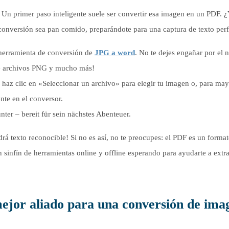
 Un primer paso inteligente suele ser convertir esa imagen en un PDF. 
nversión sea pan comido, preparándote para una captura de texto perf
 herramienta de conversión de
JPG a word
. No te dejes engañar por el 
ite archivos PNG y mucho más!
 haz clic en «Seleccionar un archivo» para elegir tu imagen o, para ma
nte en el conversor.
nter – bereit für sein nächstes Abenteuer.
drá texto reconocible! Si no es así, no te preocupes: el PDF es un forma
 sinfín de herramientas online y offline esperando para ayudarte a extra
mejor aliado para una conversión de ima