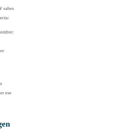
¿Y sabes
ecta:
nombre:
yor
to
er ese
gen