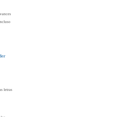
avances
incluso
der
s letras