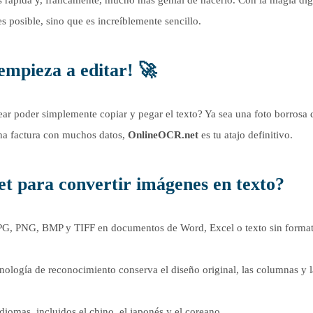
s posible, sino que es increíblemente sencillo.
 empieza a editar! 🚀
ar poder simplemente copiar y pegar el texto? Ya sea una foto borrosa 
a factura con muchos datos,
OnlineOCR.net
es tu atajo definitivo.
t para convertir imágenes en texto?
PG, PNG, BMP y TIFF en documentos de Word, Excel o texto sin forma
ología de reconocimiento conserva el diseño original, las columnas y l
iomas, incluidos el chino, el japonés y el coreano.