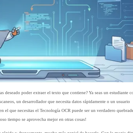
 deseado poder extraer el texto que contiene? Ya seas un estudiante c
escaneos, un desarrollador que necesita datos rápidamente o un usuario
o en el que necesitas el Tecnología OCR puede ser un verdadero quebrad
lioso tiempo se aprovecha mejor en otras cosas!
 rápida y, francamente, mucho más genial de hacerlo. Con la magia digi