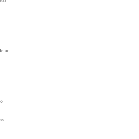
de un
to
as