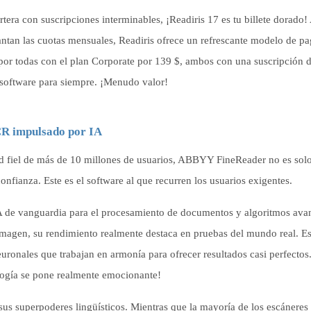
era con suscripciones interminables, ¡Readiris 17 es tu billete dorado!
ntan las cuotas mensuales, Readiris ofrece un refrescante modelo de p
a por todas con el plan Corporate por 139 $, ambos con una suscripción 
e software para siempre. ¡Menudo valor!
CR impulsado por IA
d fiel de más de 10 millones de usuarios, ABBYY FineReader no es sol
fianza. Este es el software al que recurren los usuarios exigentes.
 de vanguardia para el procesamiento de documentos y algoritmos ava
magen, su rendimiento realmente destaca en pruebas del mundo real. E
uronales que trabajan en armonía para ofrecer resultados casi perfectos
ología se pone realmente emocionante!
us superpoderes lingüísticos. Mientras que la mayoría de los escánere