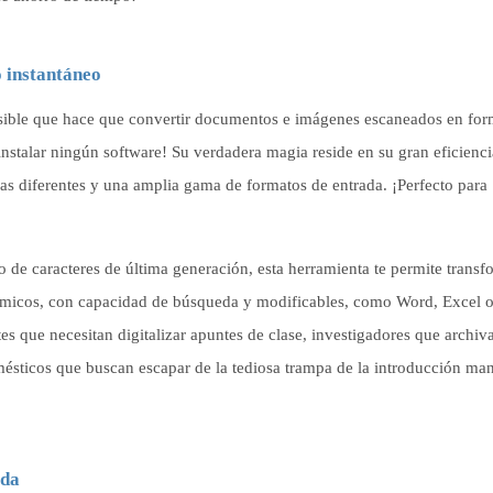
o instantáneo
sible que hace que convertir documentos e imágenes escaneados en for
instalar ningún software! Su verdadera magia reside en su gran eficienci
mas diferentes y una amplia gama de formatos de entrada. ¡Perfecto para
de caracteres de última generación, esta herramienta te permite transf
ámicos, con capacidad de búsqueda y modificables, como Word, Excel o
tes que necesitan digitalizar apuntes de clase, investigadores que archiv
ésticos que buscan escapar de la tediosa trampa de la introducción ma
ida