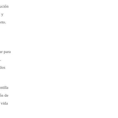
lución
 y
rto.
ar para
.
idos
tilla
ón de
 vida