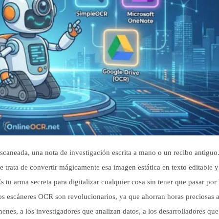
escaneada, una nota de investigación escrita a mano o un recibo antiguo.
e trata de convertir mágicamente esa imagen estática en texto editable 
 tu arma secreta para digitalizar cualquier cosa sin tener que pasar por 
los escáneres OCR son revolucionarios, ya que ahorran horas preciosas a
menes, a los investigadores que analizan datos, a los desarrolladores que