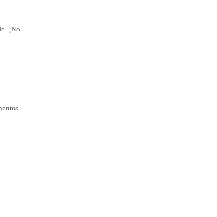
le. ¡No
mentos