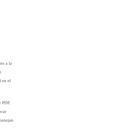
es a la
e
 en el
e PDF.
ocar
 manejan