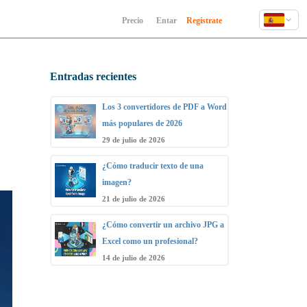
Precio
Entar
Regístrate
English
Deutsch
Entradas recientes
Español
Français
Los 3 convertidores de PDF a Word
Hindi
más populares de 2026
Indonesia
29 de julio de 2026
Italiano
¿Cómo traducir texto de una
日本語
imagen?
한국어
21 de julio de 2026
Polski
¿Cómo convertir un archivo JPG a
Português
Excel como un profesional?
Русский
14 de julio de 2026
Türkçe
中文 (简体)