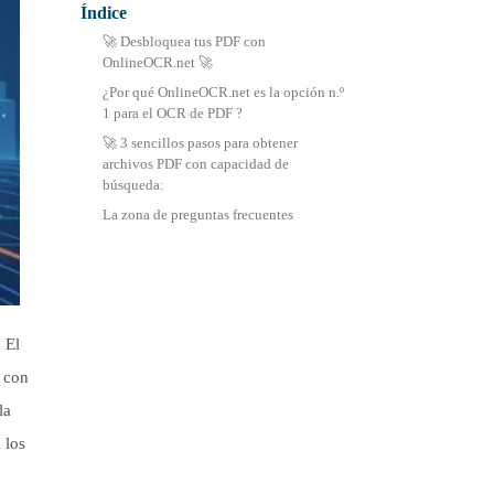
Índice
中文 (繁體)
🚀 Desbloquea tus PDF con
OnlineOCR.net 🚀
¿Por qué OnlineOCR.net es la opción n.º
1 para el OCR de PDF ?
🚀 3 sencillos pasos para obtener
archivos PDF con capacidad de
búsqueda:
La zona de preguntas frecuentes
 El
y con
la
 los