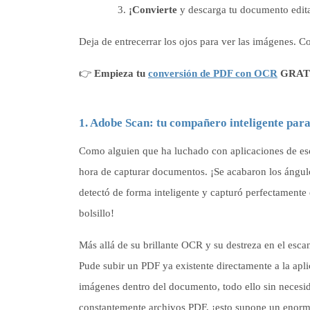
¡Convierte
y descarga tu documento editab
Deja de entrecerrar los ojos para ver las imágenes. Cop
👉
Empieza tu
conversión de PDF con OCR
GRATI
1. Adobe Scan: tu compañero inteligente para
Como alguien que ha luchado con aplicaciones de es
hora de capturar documentos. ¡Se acabaron los ángulo
detectó de forma inteligente y capturó perfectamente 
bolsillo!
Más allá de su brillante OCR y su destreza en el es
Pude subir un PDF ya existente directamente a la aplic
imágenes dentro del documento, todo ello sin necesid
constantemente archivos PDF, ¡esto supone un enorm