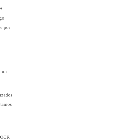
 A
ago
de por
o un
nzados
stamos
.
s OCR