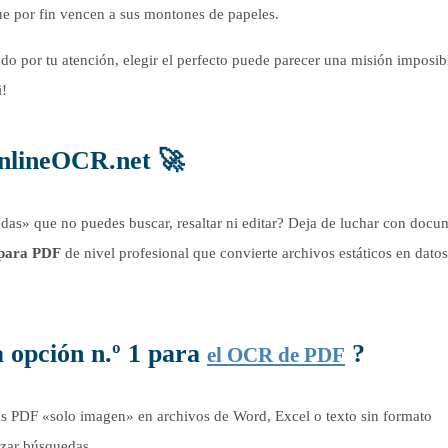
e por fin vencen a sus montones de papeles.
o por tu atención, elegir el perfecto puede parecer una misión imposib
i!
OnlineOCR.net
🚀
as» que no puedes buscar, resaltar ni editar? Deja de luchar con docu
 para PDF
de nivel profesional que convierte archivos estáticos en datos
 opción n.º 1 para
?
el OCR de PDF
s PDF «solo imagen» en archivos de Word, Excel o texto sin formato
izar búsquedas.