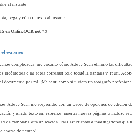
le al instante!
ia, pega y edita tu texto al instante.
S en OnlineOCR.net
👈
 el escaneo
caneo complicadas, me encantó cómo Adobe Scan eliminó las dificultad
s incómodos o las fotos borrosas! Solo toqué la pantalla y, ¡puf!, Adob
el documento por mí. ¡Me sentí como si tuviera un fotógrafo profesional
caneo, Adobe Scan me sorprendió con un tesoro de opciones de edición d
ación y añadir texto sin esfuerzo, insertar nuevas páginas o incluso ret
ad de cambiar a otra aplicación. Para estudiantes e investigadores que
e ahorro de tiempo!