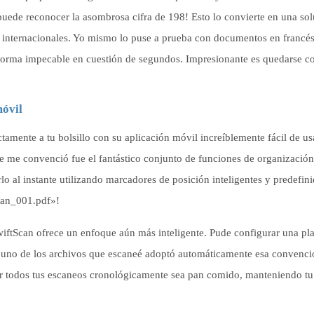
uede reconocer la asombrosa cifra de 198! Esto lo convierte en una so
 internacionales. Yo mismo lo puse a prueba con documentos en francés
 forma impecable en cuestión de segundos. Impresionante es quedarse co
móvil
ctamente a tu bolsillo con su aplicación móvil increíblemente fácil de us
e me convenció fue el fantástico conjunto de funciones de organización
al instante utilizando marcadores de posición inteligentes y predefin
Scan_001.pdf»!
ftScan ofrece un enfoque aún más inteligente. Pude configurar una plan
a uno de los archivos que escaneé adoptó automáticamente esa convenci
ar todos tus escaneos cronológicamente sea pan comido, manteniendo tu