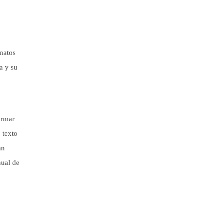
matos
a y su
ormar
 texto
an
nual de