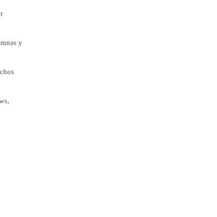
r
lumnas y
uchos
ws,