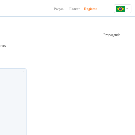
Preços
Entrar
Registar
English
Deutsch
Propaganda
Español
Français
tros
Hindi
Indonesia
Italiano
日本語
한국어
Polski
Português
Русский
Türkçe
中文 (简体)