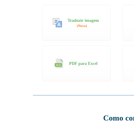
Traduzir imagem
(Novo)
PDF para Excel
Como co