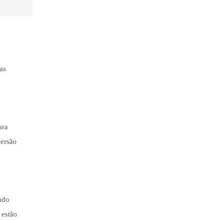
as
ara
versão
ando
 estão