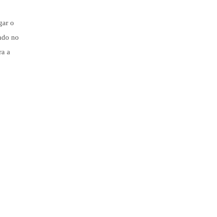
gar o
ando no
ra a