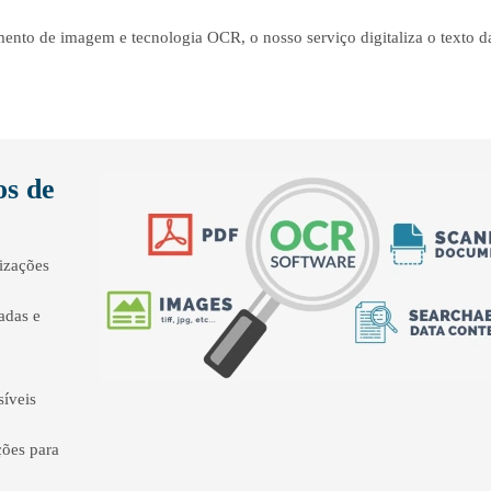
ento de imagem e tecnologia OCR, o nosso serviço digitaliza o texto d
.
s de
izações
adas e
síveis
ções para