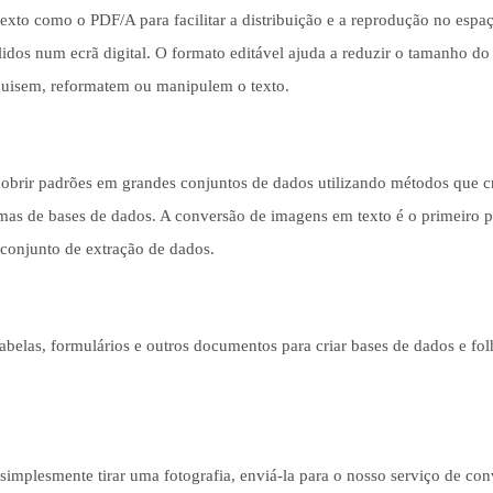
e texto como o PDF/A para facilitar a distribuição e a reprodução no espa
 lidos num ecrã digital. O formato editável ajuda a reduzir o tamanho do
esquisem, reformatem ou manipulem o texto.
scobrir padrões em grandes conjuntos de dados utilizando métodos que 
temas de bases de dados. A conversão de imagens em texto é o primeiro 
 conjunto de extração de dados.
, tabelas, formulários e outros documentos para criar bases de dados e fo
mplesmente tirar uma fotografia, enviá-la para o nosso serviço de con