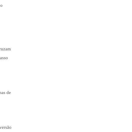
ço
cruzam
passo
lhas de
versão