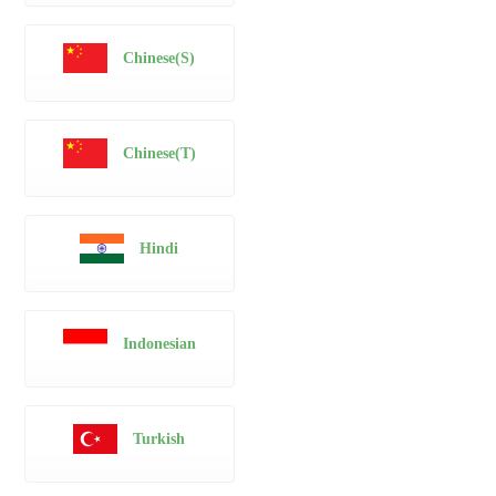
Chinese(S)
Chinese(T)
Hindi
Indonesian
Turkish