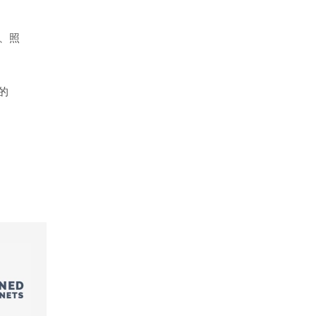
）、照
的