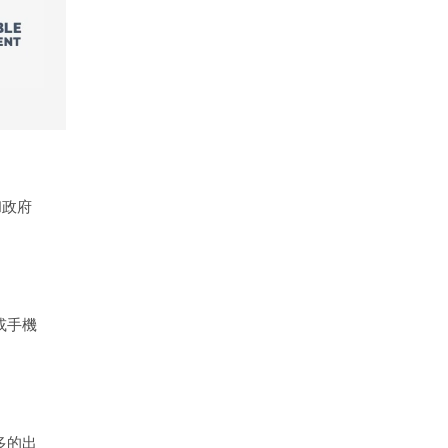
和政府
或手機
多的出