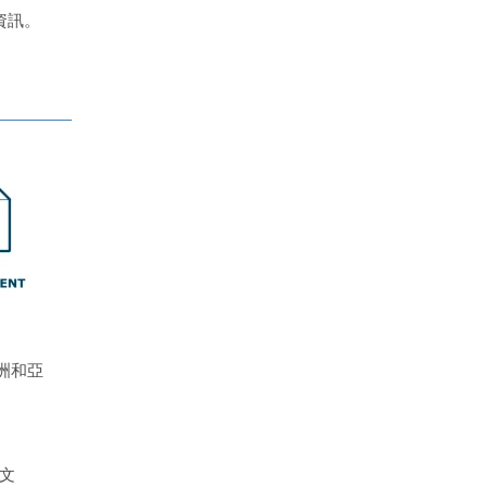
資訊。
洲和亞
 文