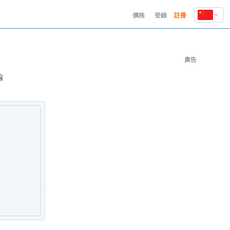
價格
登錄
註冊
English
Deutsch
廣告
Español
Français
線
Hindi
Indonesia
Italiano
日本語
한국어
Polski
Português
Русский
Türkçe
中文 (简体)