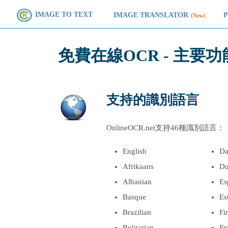
IMAGE TO TEXT
IMAGE TRANSLATOR
(New)
免費在線OCR - 主要功
支持的識別語言
OnlineOCR.net支持46種識別語言：
English
Da
Afrikaans
Du
Albanian
Es
Basque
Es
Brazilian
Fi
Bulgarian
Fr