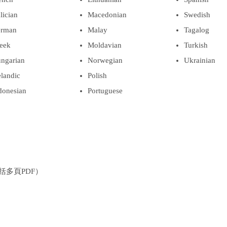
lician
Macedonian
Swedish
rman
Malay
Tagalog
eek
Moldavian
Turkish
ngarian
Norwegian
Ukrainian
elandic
Polish
donesian
Portuguese
括多頁PDF）