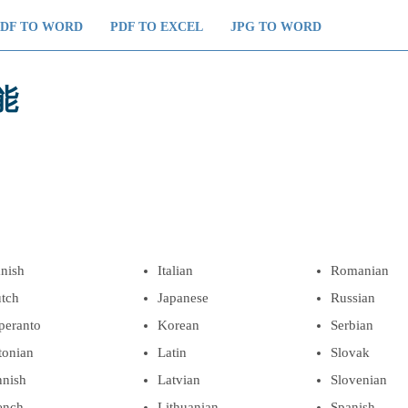
PDF TO WORD
PDF TO EXCEL
JPG TO WORD
能
nish
Italian
Romanian
tch
Japanese
Russian
peranto
Korean
Serbian
tonian
Latin
Slovak
nnish
Latvian
Slovenian
ench
Lithuanian
Spanish