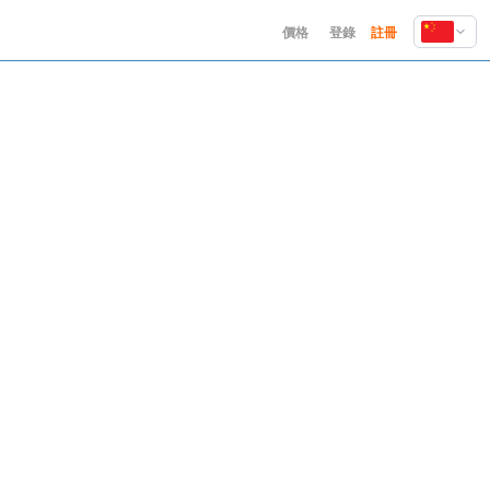
價格
登錄
註冊
English
Deutsch
Español
Français
Hindi
Indonesia
Italiano
日本語
한국어
Polski
Português
Русский
Türkçe
中文 (简体)