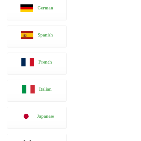
German
Spanish
French
Italian
Japanese