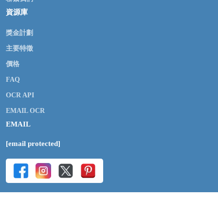
資源庫
獎金計劃
主要特徵
價格
FAQ
OCR API
EMAIL OCR
EMAIL
[email protected]
Copyright © 2009-2026 Online OCR