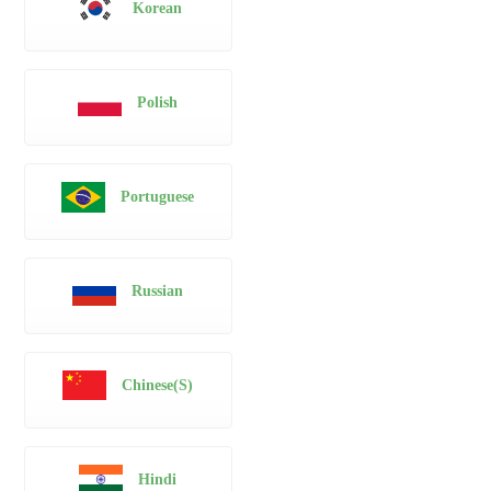
Korean
Polish
Portuguese
Russian
Chinese(S)
Hindi