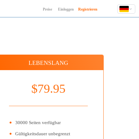
Preise
Einloggen
Registrieren
English
Deutsch
Español
Français
Hindi
LEBENSLANG
Indonesia
Italiano
日本語
$79.95
한국어
Polski
Português
Русский
30000 Seiten verfügbar
Türkçe
Gültigkeitsdauer unbegrenzt
中文 (简体)