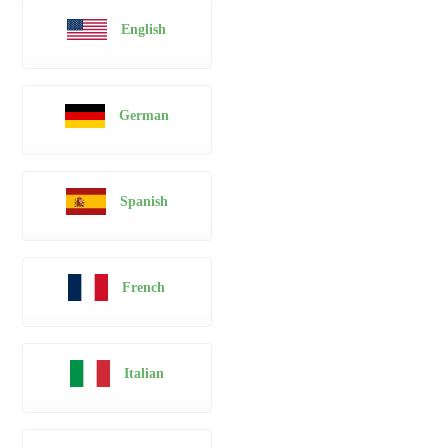
English
German
Spanish
French
Italian