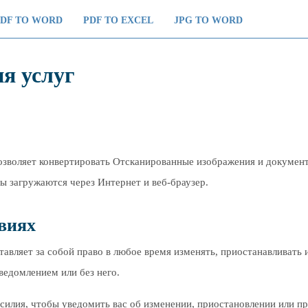
PDF TO WORD
PDF TO EXCEL
JPG TO WORD
я услуг
позволяет конвертировать Отсканированные изображения и докуме
ы загружаются через Интернет и веб-браузер.
овиях
тавляет за собой право в любое время изменять, приостанавливать
ведомлением или без него.
илия, чтобы уведомить вас об изменении, приостановлении или п