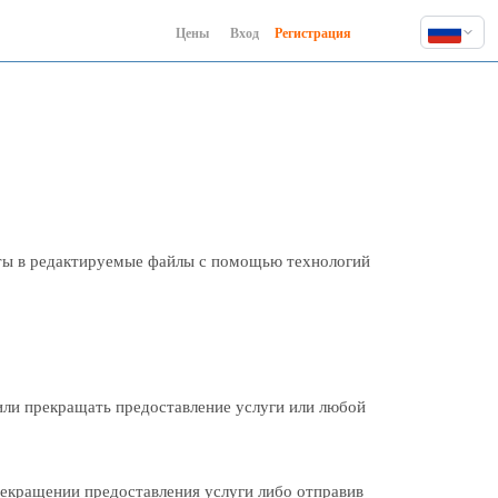
Цены
Вход
Регистрация
English
Deutsch
Español
Français
Hindi
Indonesia
Italiano
нты в редактируемые файлы с помощью технологий
日本語
한국어
Polski
Português
 или прекращать предоставление услуги или любой
Русский
Türkçe
中文 (简体)
рекращении предоставления услуги либо отправив