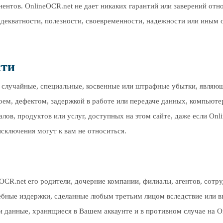
ентов. OnlineOCR.net не дает никаких гарантий или заверений отн
, адекватности, полезности, своевременности, надежности или иным
сти
е случайные, специальные, косвенные или штрафные убытки, являю
ем, дефектом, задержкой в работе или передаче данных, компьюте
лов, продуктов или услуг, доступных на этом сайте, даже если On
сключения могут к вам не относиться.
CR.net его родители, дочерние компании, филиалы, агентов, сотру
дебные издержки, сделанные любым третьим лицом вследствие или 
и данные, хранящиеся в Вашем аккаунте и в противном случае на O