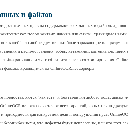
анных и файлов
ние достаточных прав на содержимое всех данных и файлов, хранящ
е контролирует любой контент, данные или файлы, хранящиеся вами
янских коней" или любые другие подобные заражающие или разруша
 хранения и распространения любых незаконных материалов, таких 
нлайн-хранилища и учетной записи резервного копирования. Online
и файлам, хранящимся на OnlineOCR.net серверы.
те предоставляются "как есть" и без гарантий любого рода, явных
OnlineOCR.net отказывается от всех гарантий, явных или подразуме
 пригодности для конкретной цели и ненарушения прав. OnlineOCR.
и безошибочными, что дефекты будут исправлены, или что этот сай