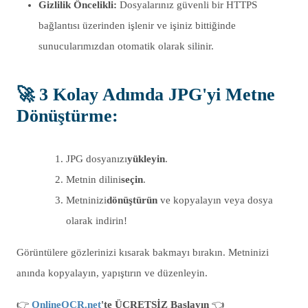
Gizlilik Öncelikli:
Dosyalarınız güvenli bir HTTPS
bağlantısı üzerinden işlenir ve işiniz bittiğinde
sunucularımızdan otomatik olarak silinir.
🚀
3 Kolay Adımda JPG'yi Metne
Dönüştürme
:
JPG dosyanızı
yükleyin
.
Metnin dilini
seçin
.
Metninizi
dönüştürün
ve kopyalayın veya dosya
olarak indirin!
Görüntülere gözlerinizi kısarak bakmayı bırakın. Metninizi
anında kopyalayın, yapıştırın ve düzenleyin.
👉
OnlineOCR.net
'te ÜCRETSİZ Başlayın
👈