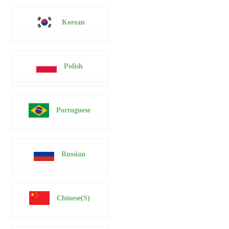
Korean
Polish
Portuguese
Russian
Chinese(S)