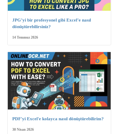
JPG’yi bir profesyonel gibi Excel’e nasıl
dönüştürebilirsiniz?
14 Temmuz 2026
PDF'yi Excel'e kolayca nasıl dönüştürebilirim?
30 Nisan 2026