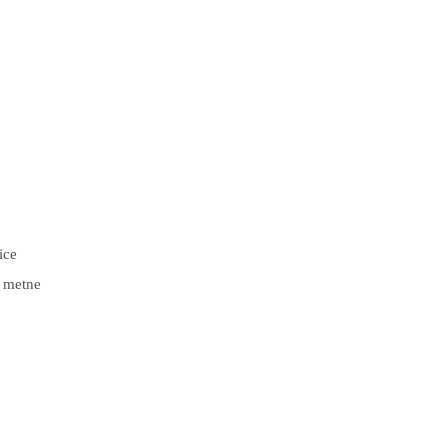
ice
r metne