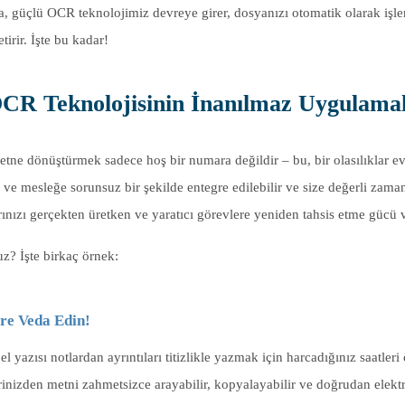
, güçlü OCR teknolojimiz devreye girer, dosyanızı otomatik olarak işle
tirir. İşte bu kadar!
OCR Teknolojisinin İnanılmaz Uygulamal
etne dönüştürmek sadece hoş bir numara değildir – bu, bir olasılıklar e
r ve mesleğe sorunsuz bir şekilde entegre edilebilir ve size değerli zaman
ınızı gerçekten üretken ve yaratıcı görevlere yeniden tahsis etme gücü v
z? İşte birkaç örnek:
lere Veda Edin!
 yazısı notlardan ayrıntıları titizlikle yazmak için harcadığınız saatleri
rinizden metni zahmetsizce arayabilir, kopyalayabilir ve doğrudan elekt