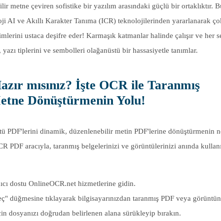
ir metne çeviren sofistike bir yazılım arasındaki güçlü bir ortaklıktır. B
ji AI ve Akıllı Karakter Tanıma (ICR) teknolojilerinden yararlanarak çok
ı biçimlerini ustaca deşifre eder! Karmaşık katmanlar halinde çalışır ve her 
, yazı tiplerini ve sembolleri olağanüstü bir hassasiyetle tanımlar.
azır mısınız? İşte OCR ile Taranmış
Metne Dönüştürmenin Yolu!
üntü PDF'lerini dinamik, düzenlenebilir metin PDF'lerine dönüştürmenin 
PDF aracıyla, taranmış belgelerinizi ve görüntülerinizi anında kullanıl
anıcı dostu OnlineOCR.net hizmetlerine gidin.
ç" düğmesine tıklayarak bilgisayarınızdan taranmış PDF veya görüntü
çin dosyanızı doğrudan belirlenen alana sürükleyip bırakın.