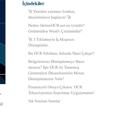
İçindekiler
中文 (繁體)
🚀 Yeniden yazmayı bırakın,
düzenlemeye başlayın! 🚀
Neden OnlineOCR.net en iyisidir?
Görüntüden Word'e Çözümüdür?
🚀 3 Tıklamayla İş Akışınızı
Dönüştürün:
Bu OCR Sihirbazı Aslında Nasıl Çalışır?
Belgelerinizi Dönüştürmeye Hazır
mısınız? İşte OCR ile Taranmış
Görüntüleri Düzenlenebilir Metne
Dönüştürmenin Yolu!
Potansiyeli Ortaya Çıkarın: OCR
Teknolojisinin İnanılmaz Uygulamaları!
?
Sık Sorulan Sorular
al