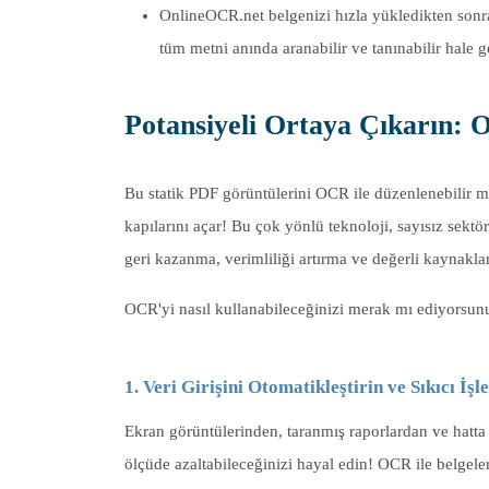
OnlineOCR.net belgenizi hızla yükledikten sonra
tüm metni anında aranabilir ve tanınabilir hale ge
Potansiyeli Ortaya Çıkarın: 
Bu statik PDF görüntülerini OCR ile düzenlenebilir m
kapılarını açar! Bu çok yönlü teknoloji, sayısız sektö
geri kazanma, verimliliği artırma ve değerli kaynaklar
OCR'yi nasıl kullanabileceğinizi merak mı ediyorsunu
1. Veri Girişini Otomatikleştirin ve Sıkıcı İş
Ekran görüntülerinden, taranmış raporlardan ve hatta el
ölçüde azaltabileceğinizi hayal edin! OCR ile belgele