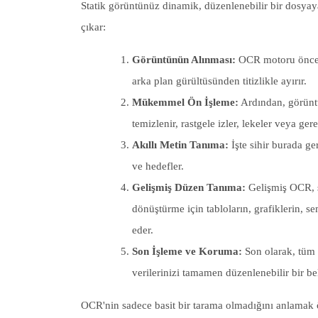
Statik görüntünüz dinamik, düzenlenebilir bir dosya
çıkar:
Görüntünün Alınması:
OCR motoru önce t
arka plan gürültüsünden titizlikle ayırır.
Mükemmel Ön İşleme:
Ardından, görüntü
temizlenir, rastgele izler, lekeler veya gerek
Akıllı Metin Tanıma:
İşte sihir burada ger
ve hedefler.
Gelişmiş Düzen Tanıma:
Gelişmiş OCR, s
dönüştürme için tabloların, grafiklerin, 
eder.
Son İşleme ve Koruma:
Son olarak, tüm 
verilerinizi tamamen düzenlenebilir bir b
OCR'nin sadece basit bir tarama olmadığını anlamak ö