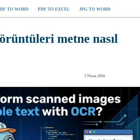
PDF TO WORD
PDF TO EXCEL
JPG TO WORD
örüntüleri metne nasıl
2 Nisan 2026