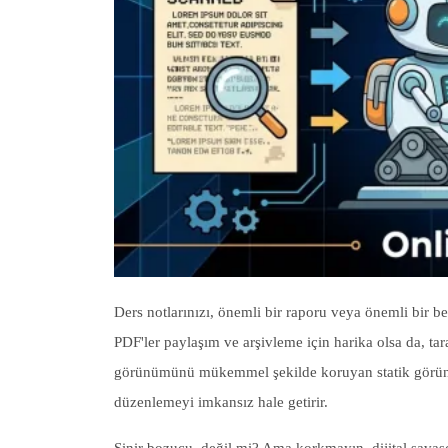
Ders notlarınızı, önemli bir raporu veya önemli bir 
PDF'ler paylaşım ve arşivleme için harika olsa da, tara
görünümünü mükemmel şekilde koruyan statik görüntül
düzenlemeyi imkansız hale getirir.
Sinir bozucu, değil mi? Ama korkmayın, dijital savaşç