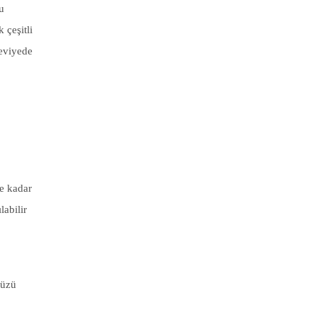
u
 çeşitli
seviyede
ne kadar
abilir
nüzü