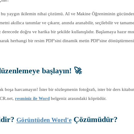
n – bu yaygın ikilemin nihai çözümü. AI ve Makine Öğreniminin gücünde
tni akıllıca tanımlar ve çıkarır, anında aranabilir, seçilebilir ve tamam
az derecede doğru ve harika bir şekilde kullanışlıdır. Başlamaya hazır mı
narak herhangi bir resim PDF'sini dinamik metin PDF'sine dönüştürmen
düzenlemeye başlayın! 🚀
 boşa harcamayın! İster bir sözleşmenin fotoğrafı, ister bir ders kitabı
OCR.net,
resminiz ile Word
belgeniz arasındaki köprüdür.
idir?
Çözümüdür?
Görüntüden Word'e