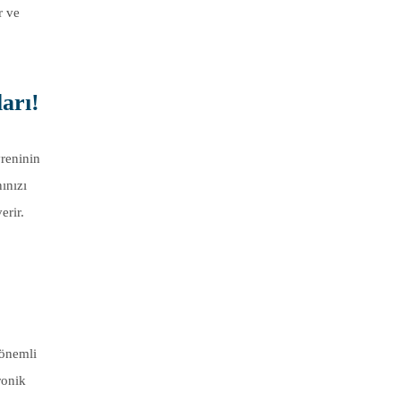
r ve
arı!
vreninin
ınızı
erir.
 önemli
ronik