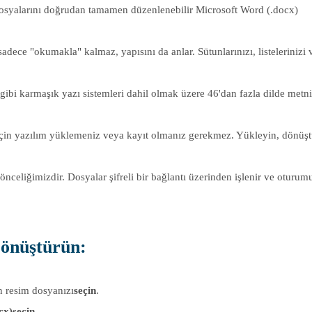
yalarını doğrudan tamamen düzenlenebilir Microsoft Word (.docx)
ce "okumakla" kalmaz, yapısını da anlar. Sütunlarınızı, listelerinizi 
ibi karmaşık yazı sistemleri dahil olmak üzere 46'dan fazla dilde metni
 için yazılım yüklemeniz veya kayıt olmanız gerekmez. Yükleyin, dönüş
 önceliğimizdir. Dosyalar şifreli bir bağlantı üzerinden işlenir ve oturu
Dönüştürün
:
n resim dosyanızı
seçin
.
cx)
seçin
.