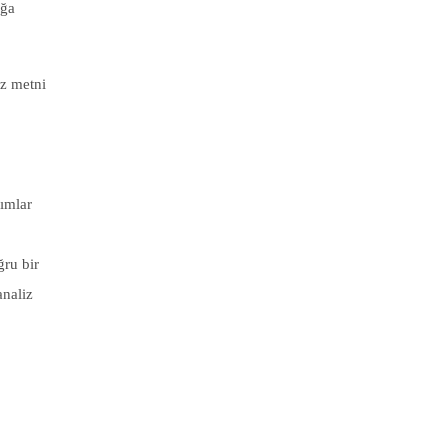
uğa
iz metni
nımlar
ğru bir
analiz