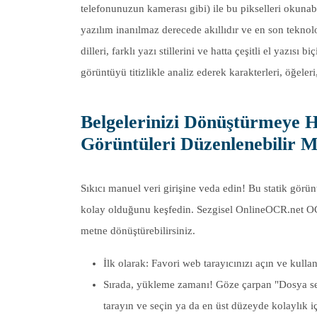
telefonunuzun kamerası gibi) ile bu pikselleri okunabil
yazılım inanılmaz derecede akıllıdır ve en son teknolo
dilleri, farklı yazı stillerini ve hatta çeşitli el yazıs
görüntüyü titizlikle analiz ederek karakterleri, öğeleri
Belgelerinizi Dönüştürmeye H
Görüntüleri Düzenlenebilir 
Sıkıcı manuel veri girişine veda edin! Bu statik gör
kolay olduğunu keşfedin. Sezgisel OnlineOCR.net OCR 
metne dönüştürebilirsiniz.
İlk olarak: Favori web tarayıcınızı açın ve kull
Sırada, yükleme zamanı! Göze çarpan "Dosya se
tarayın ve seçin ya da en üst düzeyde kolaylık i