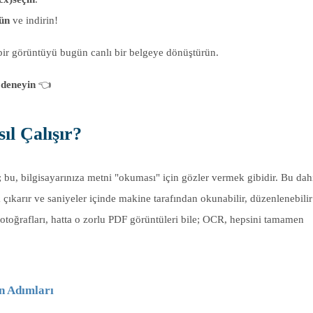
ün
ve indirin!
bir görüntüyü bugün canlı bir belgeye dönüştürün.
 deneyin
👈
ıl Çalışır?
bu, bilgisayarınıza metni "okuması" için gözler vermek gibidir. Bu dah
k çıkarır ve saniyeler içinde makine tarafından okunabilir, düzenlenebili
fotoğrafları, hatta o zorlu PDF görüntüleri bile; OCR, hepsini tamamen
n Adımları