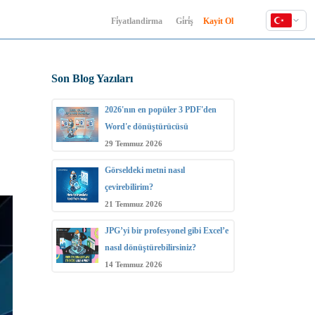
Fi̇yatlandirma
Gi̇ri̇ş
Kayit Ol
English
Deutsch
Son Blog Yazıları
Español
Français
2026'nın en popüler 3 PDF'den
Hindi
Word'e dönüştürücüsü
Indonesia
29 Temmuz 2026
Italiano
Görseldeki metni nasıl
日本語
çevirebilirim?
한국어
21 Temmuz 2026
Polski
JPG’yi bir profesyonel gibi Excel’e
Português
nasıl dönüştürebilirsiniz?
Русский
14 Temmuz 2026
Türkçe
中文 (简体)