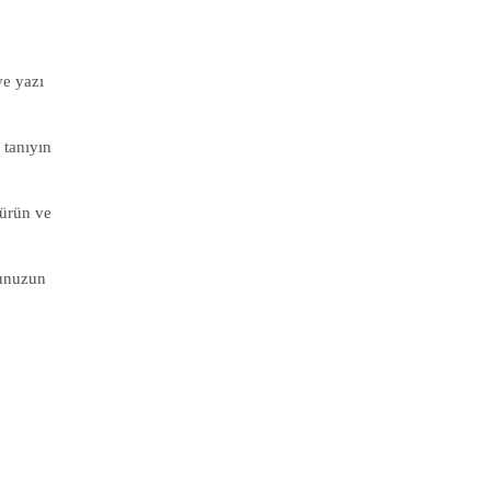
ve yazı
 tanıyın
türün ve
munuzun