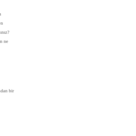
n
en
sınız?
in ne
ndan bir