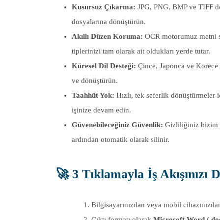
Kusursuz Çıkarma:
JPG, PNG, BMP ve TIFF dos
dosyalarına dönüştürün.
Akıllı Düzen Koruma:
OCR motorumuz metni sade
tiplerinizi tam olarak ait oldukları yerde tutar.
Küresel Dil Desteği:
Çince, Japonca ve Korece g
ve dönüştürün.
Taahhüt Yok:
Hızlı, tek seferlik dönüştürmeler
işinize devam edin.
Güvenebileceğiniz Güvenlik:
Gizliliğiniz bizim
ardından otomatik olarak silinir.
🚀
3 Tıklamayla İş Akışınızı 
Bilgisayarınızdan veya mobil cihazınızda
Çıktı formatı olarak
Microsoft Word (.do