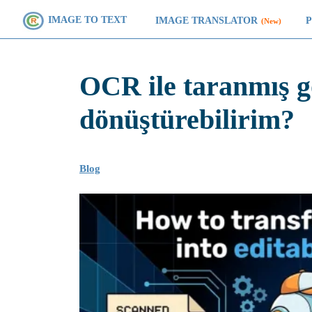
IMAGE TO TEXT
IMAGE TRANSLATOR
(New)
OCR ile taranmış g
dönüştürebilirim?
Blog