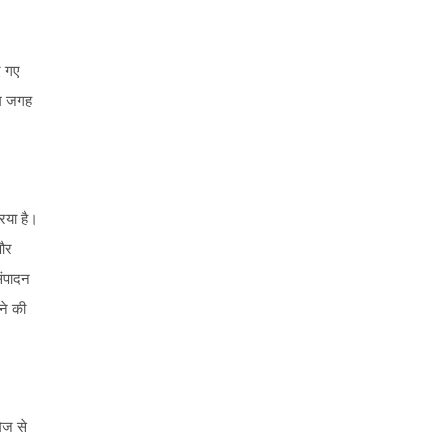
ए गए
कम जगह
िया है।
और
संपादन
ने की
ेज से