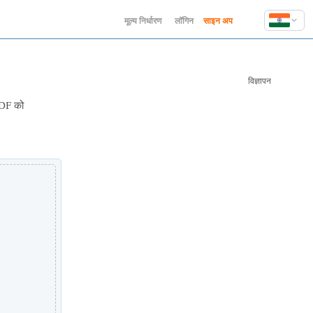
मूल्य निर्धारण
लॉगिन
साइन अप
English
Deutsch
विज्ञापन
Español
Français
PDF को
Hindi
Indonesia
Italiano
日本語
한국어
Polski
Português
Русский
Türkçe
中文 (简体)