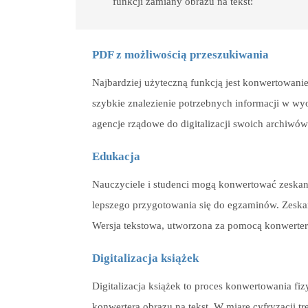
funkcji zamiany obrazu na tekst:
PDF z możliwością przeszukiwania
Najbardziej użyteczną funkcją jest konwertowani
szybkie znalezienie potrzebnych informacji w wyo
agencje rządowe do digitalizacji swoich archiwów
Edukacja
Nauczyciele i studenci mogą konwertować zeskano
lepszego przygotowania się do egzaminów. Zeska
Wersja tekstowa, utworzona za pomocą konwertera
Digitalizacja książek
Digitalizacja książek to proces konwertowania f
konwertera obrazu na tekst. W miarę cyfryzacji tr