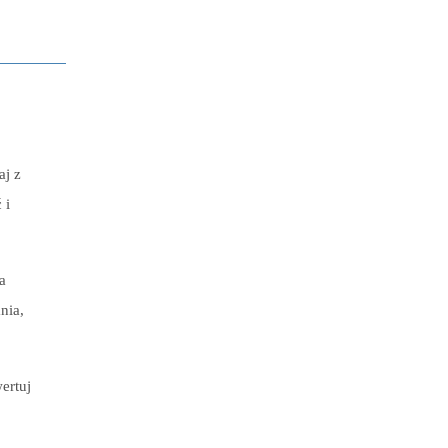
aj z
 i
a
nia,
ertuj