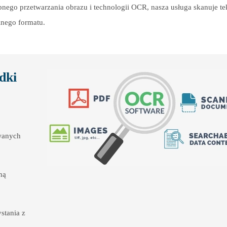
go przetwarzania obrazu i technologii OCR, nasza usługa skanuje tek
nego formatu.
dki
wanych
ną
stania z