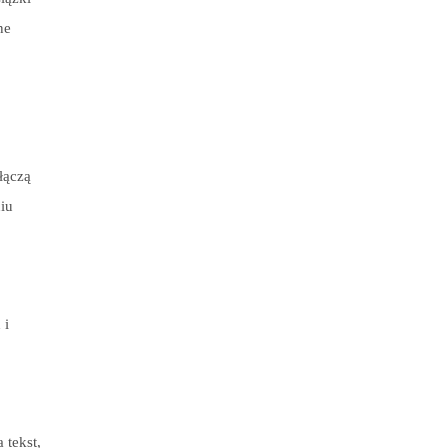
ne
łączą
iu
 i
 tekst,