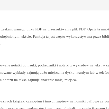
e zeskanowanego pliku PDF na przeszukiwalny plik PDF. Opcja ta umoż
drębnionym tekście. Funkcja ta jest często wykorzystywana przez bibli
.
wane notatki do nauki, podręczniki i notatki z wykładów na tekst w c
nowane wykłady zajmują dużo miejsca na dysku twardym lub w telefon
 obrazu na tekst, zajmuje znacznie mniej miejsca.
izycznych książek, czasopism i innych zapisów na nośniki cyfrowe za p
eści, coraz więcej wydawców i organizacji digitalizuje swoje fizyczne ks