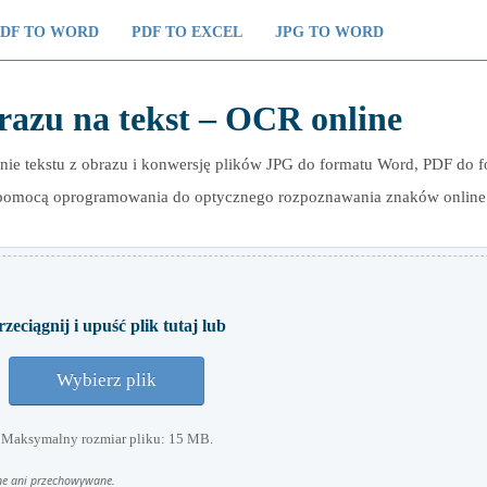
PDF TO WORD
PDF TO EXCEL
JPG TO WORD
azu na tekst – OCR online
nie tekstu z obrazu i konwersję plików JPG do formatu Word, PDF do 
 pomocą oprogramowania do optycznego rozpoznawania znaków online
rzeciągnij i upuść plik tutaj lub
Wybierz plik
Maksymalny rozmiar pliku: 15 MB.
ane ani przechowywane.