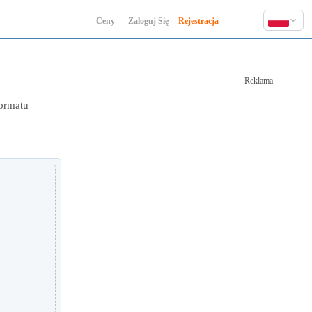
Ceny
Zaloguj Się
Rejestracja
English
Deutsch
Reklama
Español
Français
formatu
Hindi
Indonesia
Italiano
日本語
한국어
Polski
Português
Русский
Türkçe
中文 (简体)