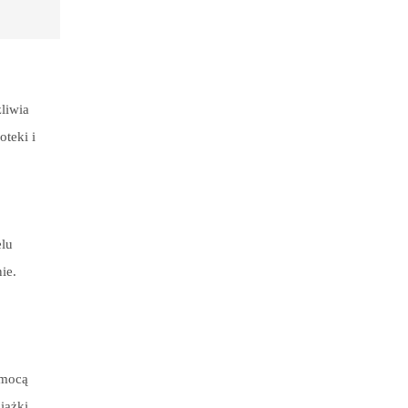
liwia
oteki i
elu
ie.
omocą
iążki