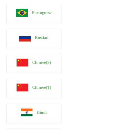
Portuguese
Russian
Chinese(S)
Chinese(T)
Hindi