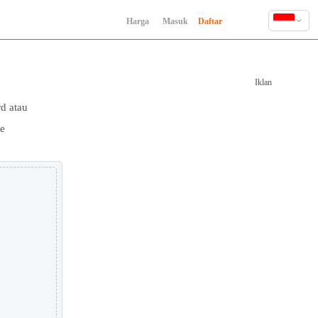
Harga
Masuk
Daftar
English
Deutsch
Iklan
Español
Français
d atau
Hindi
ne
Indonesia
Italiano
日本語
한국어
Polski
Português
Русский
Türkçe
中文 (简体)