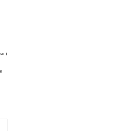
ran)
an