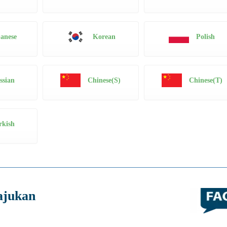
anese
Korean
Polish
ssian
Chinese(S)
Chinese(T)
rkish
ajukan