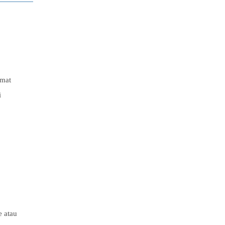
rmat
i
e atau