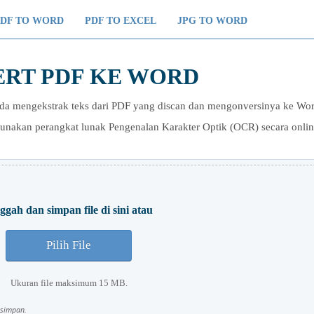
PDF TO WORD
PDF TO EXCEL
JPG TO WORD
RT PDF KE WORD
mengekstrak teks dari PDF yang discan dan mengonversinya ke Wor
gunakan perangkat lunak Pengenalan Karakter Optik (OCR) secara onli
gah dan simpan file di sini atau
Pilih File
Ukuran file maksimum 15 MB.
isimpan.