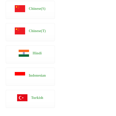
Chinese(S)
Chinese(T)
Hindi
Indonesian
Turkish