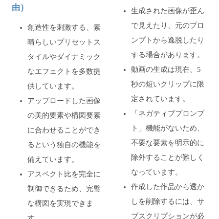
由）
生成された画像が歪ん
で見えたり、元のプロ
創造性を刺激する、素
ンプトから逸脱したり
晴らしいプリセットス
する場合があります。
タイルやダイナミック
動画の生成は現在、5
なエフェクトを多数提
秒の短いクリップに限
供しています。
定されています。
アップロードした画像
「ネガティブプロンプ
の美的要素や構図要素
ト」機能がないため、
に合わせることができ
不要な要素を明示的に
るという独自の機能を
除外することが難しく
備えています。
なっています。
アスペクト比を完全に
作成した作品から透か
制御できるため、完璧
しを削除するには、サ
な構図を実現できま
ブスクリプションが必
す。