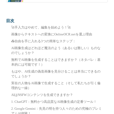
目次
🚀手入力はやめて、編集を始めよう！🚀
画像からテキストへの変換にOnlineOCR.netを選ぶ理由
📥自由を手に入れる3つの簡単なステップ：
AI画像生成はどれほど魔法のよう（あるいは難しい）ものな
のでしょうか？
無料でAI画像を生成することはできますか？（ネタバレ：基
本的には可能です！）
もはや、AI生成の偽造画像を見分けることは本当にできるの
でしょうか？
実在の人物をAI画像で生成すること（そして私たちが引く倫
理的な一線）
AIはNSFWコンテンツを生成できますか？
1. ChatGPT：無料かつ高品質なAI画像生成の定番ツール！
2. Google Gemini：先見の明を持つ人々のための究極のプレミ
アムAI体験！