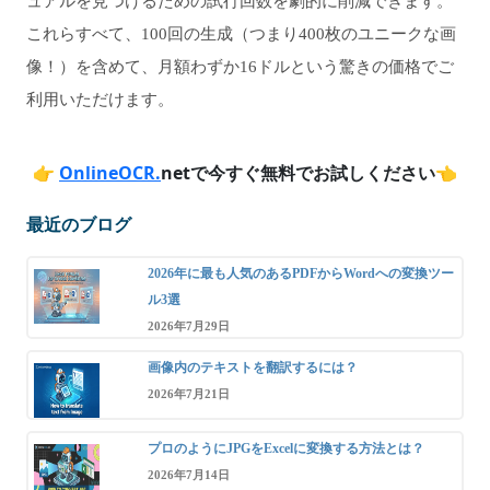
ュアルを見つけるための試行回数を劇的に削減できます。
これらすべて、100回の生成（つまり400枚のユニークな画
像！）を含めて、月額わずか16ドルという驚きの価格でご
利用いただけます。
👉
OnlineOCR.
netで今すぐ無料でお試しください
👈
最近のブログ
2026年に最も人気のあるPDFからWordへの変換ツー
ル3選
2026年7月29日
画像内のテキストを翻訳するには？
2026年7月21日
プロのようにJPGをExcelに変換する方法とは？
2026年7月14日