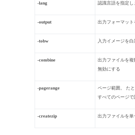
-lang
認識言語を指定します
-output
出力フォーマットを
-tobw
入力イメージを白
-combine
出力ファイルを複
無効にする
-pagerange
ページ範囲。 たとえば
すべてのページで
-createzip
出力ファイルを単