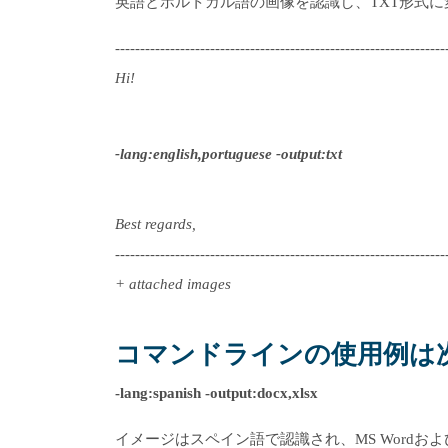
英語とポルトガル語の画像を認識し、TXT形式
------------------------------------------------------------------
Hi!
-lang:english,portuguese -output:txt
Best regards,
------------------------------------------------------------------
+ attached images
コマンドラインの使用例は
-lang:spanish -output:docx,xlsx
イメージはスペイン語で認識され、MS Wordおよ