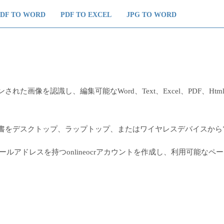
PDF TO WORD
PDF TO EXCEL
JPG TO WORD
れた画像を認識し、編集可能なWord、Text、Excel、PDF、Htm
た文書をデスクトップ、ラップトップ、またはワイヤレスデバイスか
ルアドレスを持つonlineocrアカウントを作成し、利用可能な