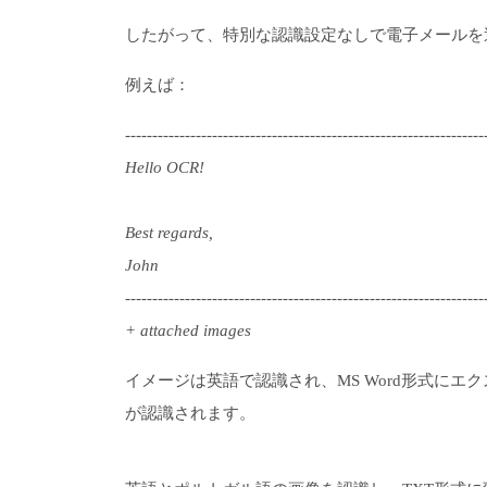
したがって、特別な認識設定なしで電子メールを
例えば：
------------------------------------------------------------------
Hello OCR!
Best regards,
John
------------------------------------------------------------------
+ attached images
イメージは英語で認識され、MS Word形式に
が認識されます。