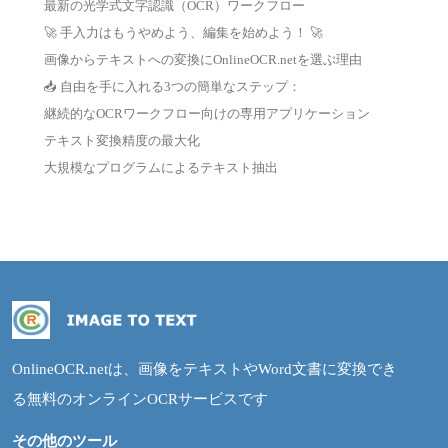
最新の光学式文字認識（OCR）ワークフロー
🚀 手入力はもうやめよう、編集を始めよう！ 🚀
画像からテキストへの変換にOnlineOCR.netを選ぶ理由
📥 自由を手に入れる3つの簡単なステップ：
継続的なOCRワークフロー向けの専用アプリケーション
テキスト変換精度の最大化
大規模なプログラムによるテキスト抽出
OnlineOCR.netは、画像をテキストやWord文書に変換でき
る無料のオンラインOCRサービスです
その他のツール