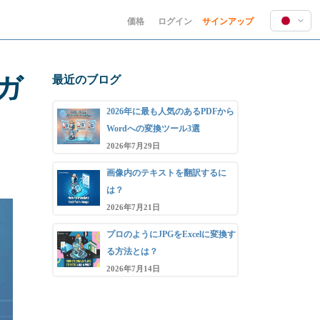
価格
ログイン
サインアップ
English
Deutsch
ガ
最近のブログ
Español
Français
2026年に最も人気のあるPDFから
Hindi
Wordへの変換ツール3選
Indonesia
2026年7月29日
Italiano
画像内のテキストを翻訳するに
日本語
は？
한국어
2026年7月21日
Polski
プロのようにJPGをExcelに変換す
Português
る方法とは？
Русский
2026年7月14日
Türkçe
中文 (简体)