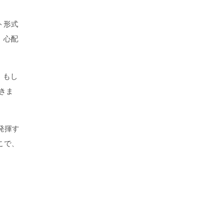
ト形式
、心配
。もし
きま
発揮す
こで、