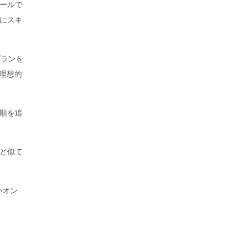
ールで
にスキ
プランを
理想的
順を追
ど似て
いオン