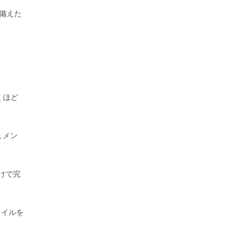
備えた
くほど
ュメン
けで完
ァイルを