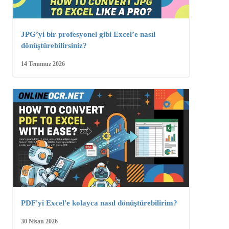
JPG’yi bir profesyonel gibi Excel’e nasıl
dönüştürebilirsiniz?
14 Temmuz 2026
PDF'yi Excel'e kolayca nasıl dönüştürebilirim?
30 Nisan 2026