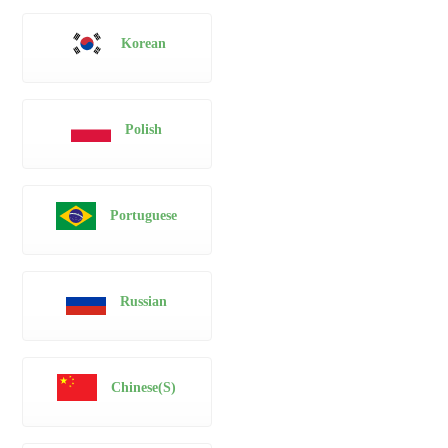
Korean
Polish
Portuguese
Russian
Chinese(S)