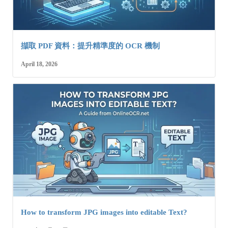
擷取 PDF 資料：提升精準度的 OCR 機制
April 18, 2026
How to transform JPG images into editable Text?