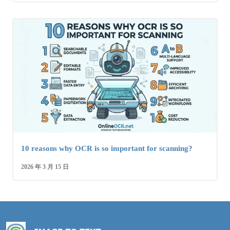
10 reasons why OCR is so important for scanning?
2026 年 3 月 15 日