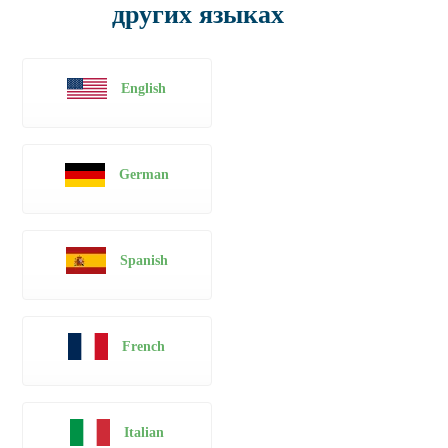
других языках
English
German
Spanish
French
Italian