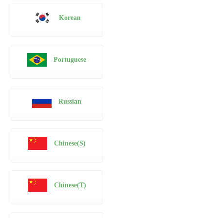
Korean
Portuguese
Russian
Chinese(S)
Chinese(T)