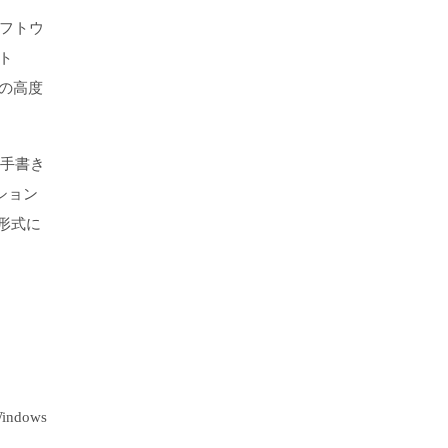
フトウ
ト
の高度
や手書き
ション
形式に
dows