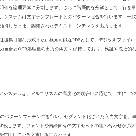
明確な論理要素に分割します。さらに階層的な分解として、行を単
、システムは文字テンプレートとのパターン照合を行います。一致
維持したまま、認識されたテキストコンテンツを出力します。
は編集可能な形式または検索可能なPDFとして、デジタルファイル
入力画像とOCR処理後の出力の両方を保持しており、検証や包括的
 やシステムは、アルゴリズムの高度化の度合いに応じて、主に4つ
のパターンマッチングを行い、セグメント化された入力文字を、
比較します。フォントや言語固有の文字セットの組み合わせが膨大
を使用している文書に限定されます。