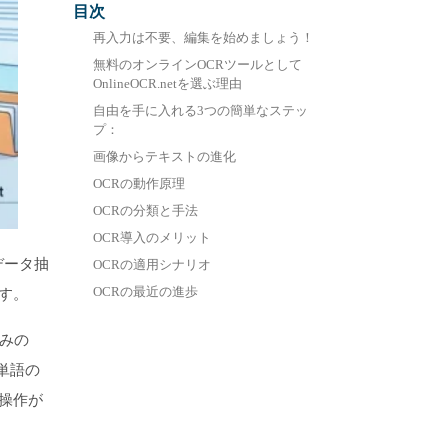
目次
中文 (繁體)
再入力は不要、編集を始めましょう！
無料のオンラインOCRツールとして
OnlineOCR.netを選ぶ理由
自由を手に入れる3つの簡単なステッ
プ：
画像からテキストの進化
OCRの動作原理
OCRの分類と手法
OCR導入のメリット
データ抽
OCRの適用シナリオ
OCRの最近の進歩
す。
みの
単語の
操作が