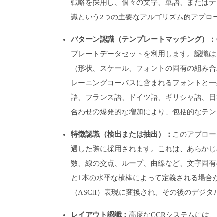
戦略を採用し、個々の文字、単語、またはテ
識という2つの主要なアルゴリズム的アプロ
パターン認識（テンプレートマッチング）：
プレートデータセットを利用します。認識は
（形状、スケール、フォントの固有の組み合
レーニングコーパスに含まれるフォントと一
語、フランス語、ドイツ語、ギリシャ語、日
合わせの爆発的な増加により、包括的なテン
特徴認識（検出または抽出）：
このアプロー
遇した際に採用されます。これは、あらかじ
数、線の交点、ループ、曲線など、文字固有
と1本の水平な横棒によって定義される場合
（ASCII）表現に変換され、その後のデジ
レイアウト認識：
高度なOCRシステムには