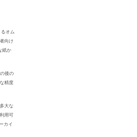
できるオム
者向け
な紙か
その後の
な精度
多大な
利用可
アーカイ