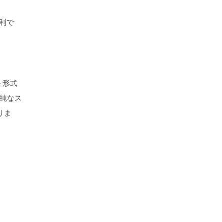
利で
ト形式
純なス
りま