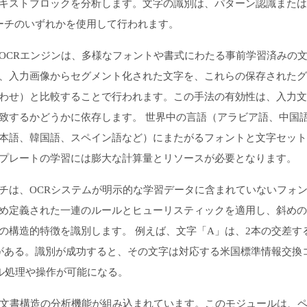
キストブロックを分析します。文字の識別は、パターン認識または
ーチのいずれかを使用して行われます。
OCRエンジンは、多様なフォントや書式にわたる事前学習済みの
、入力画像からセグメント化された文字を、これらの保存されたグ
わせ）と比較することで行われます。この手法の有効性は、入力文
致するかどうかに依存します。 世界中の言語（アラビア語、中国
本語、韓国語、スペイン語など）にまたがるフォントと文字セット
プレートの学習には膨大な計算量とリソースが必要となります。
チは、OCRシステムが明示的な学習データに含まれていないフォ
め定義された一連のルールとヒューリスティックを適用し、斜めの
の構造的特徴を識別します。 例えば、文字「A」は、2本の交差す
がある。識別が成功すると、その文字は対応する米国標準情報交換
タル処理や操作が可能になる。
、文書構造の分析機能が組み込まれています。このモジュールは、