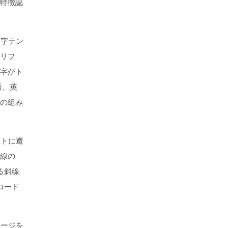
特徴認
文字テン
リフ
字がト
語、英
の組み
ントに遭
線の
る斜線
コード
ページを