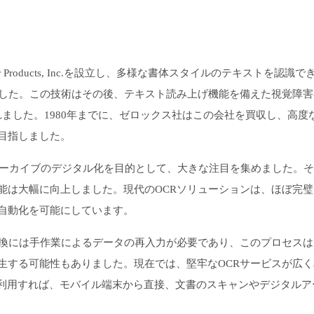
ter Products, Inc.を設立し、多様な書体スタイルのテキストを認識
ました。この技術はその後、テキスト読み上げ機能を備えた視覚障害
ました。1980年までに、ゼロックス社はこの会社を買収し、高度
目指しました。
アーカイブのデジタル化を目的として、大きな注目を集めました。
能は大幅に向上しました。現代のOCRソリューションは、ほぼ完璧
自動化を可能にしています。
変換には手作業によるデータの再入力が必要であり、このプロセスは
生する可能性もありました。現在では、堅牢なOCRサービスが広く
 OCR APIを利用すれば、モバイル端末から直接、文書のスキャンやデジタル