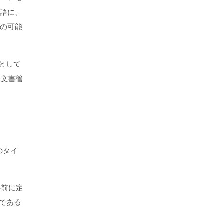
語に、
の可能
として
な文書管
のタイ
事前に定
である