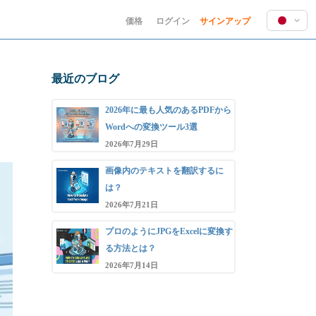
価格
ログイン
サインアップ
English
Deutsch
最近のブログ
Español
Français
2026年に最も人気のあるPDFから
Hindi
Wordへの変換ツール3選
Indonesia
2026年7月29日
Italiano
画像内のテキストを翻訳するに
日本語
は？
한국어
2026年7月21日
Polski
プロのようにJPGをExcelに変換す
Português
る方法とは？
Русский
2026年7月14日
Türkçe
中文 (简体)