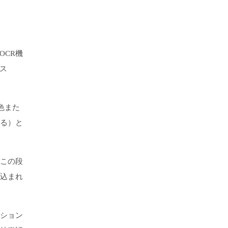
OCR機
ス
色また
る）と
この段
込まれ
ション