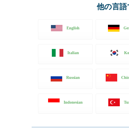
他の言語
English
Ge
Italian
Ko
Russian
Chin
Indonesian
Tu