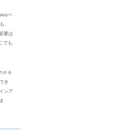
ebベ
でも、
必要は
こでも
のテキ
でき
インア
ま