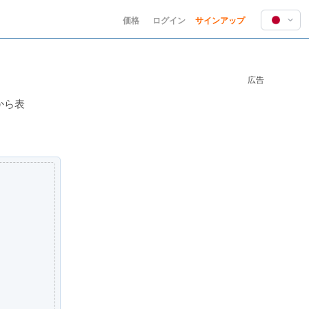
価格
ログイン
サインアップ
English
Deutsch
広告
Español
Français
から表
Hindi
Indonesia
Italiano
日本語
한국어
Polski
Português
Русский
Türkçe
中文 (简体)