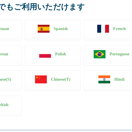
でもご利用いただけます
rman
Spanish
French
rean
Polish
Portuguese
ese(S)
Chinese(T)
Hindi
rkish