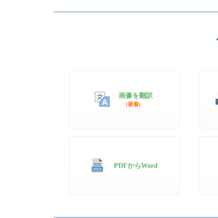
画像を翻訳
(新着)
PDFからWord