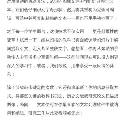
运用复杂的机器算法，从你的图像文件中“阅读”并整理文
本。它们会仔细识别字母形状，然后将其重构为完全可编
辑、可选中并可复制粘贴的文本——再也不用手动抄写了！
对于每一位学生而言，这项技术不仅实用——更是颠覆性的
变革！试想一下，能从扫描的教科书页面或课堂幻灯片中瞬
间提取引文、定义甚至整段文字。想想看，你将从繁琐的手
动输入中节省多少宝贵时间——这些时间现在可以投入到更
深入的学习中，或者，我们敢说，用来享受一段应得的休
息！
除了节省敲击键盘的次数，它还彻底革新了你的信息获取方
式。将那些关键的教科书页面、历史文献或研究论文扫描成
图像，瞬间——文本便可在你最喜欢的文本处理软件中被访
问和编辑。研究工作从此变得顺畅无比！