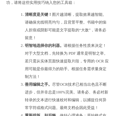
功，请将这些实用技巧纳入您的工具箱：
清晰度是关键！
图片越清晰，提取效果越智能。
请确保光线明亮均匀，且背景平整。书籍中的恼
人折痕或阴影可能是文字提取的“大敌”，请务必
留意！
明智地选择你的利器。
请根据任务性质来决定！
对于大型文档，先转换为 PDF 通常是明智之举。
若只需从实体页面快速提取片段，专用的 OCR 应
用可能是你最得力的助手。根据任务需求量身定
制方法！
善用编辑之手。
尽管OCR技术已相当出色且不断
进步，但并非总是100%完美。请务必、务必对新
转录的文本进行快速校对和编辑，以捕捉任何异
常字符或格式问题。最终文档会因此受益！
重新排版，别后悔。
做好心理准备：原始格式在