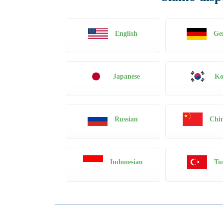
English
Ge
Japanese
Ko
Russian
Chin
Indonesian
Tu