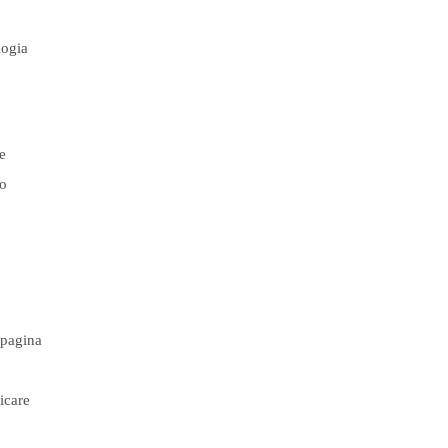
logia
e
lo
ipagina
icare