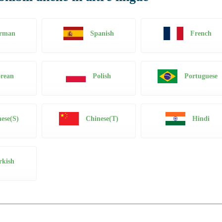
rman
Spanish
French
rean
Polish
Portuguese
ese(S)
Chinese(T)
Hindi
rkish