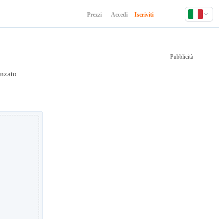
Prezzi
Accedi
Iscriviti
English
Deutsch
Pubblicità
Español
Français
anzato
Hindi
Indonesia
Italiano
日本語
한국어
Polski
Português
Русский
Türkçe
中文 (简体)