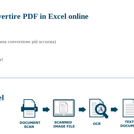
rtire PDF in Excel online
una conversione più accurata)
e!
el
i