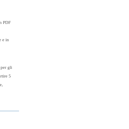
un PDF
 e in
per gli
rtire
5
e,