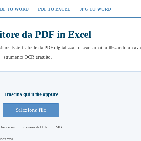
PDF TO WORD
PDF TO EXCEL
JPG TO WORD
itore da PDF in Excel
one. Estrai tabelle da PDF digitalizzati o scansionati utilizzando un av
strumento OCR gratuito.
Trascina qui il file oppure
Seleziona file
Dimensione massima del file: 15 MB.
orizzato.