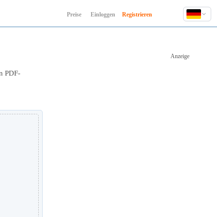
Preise
Einloggen
Registrieren
English
Deutsch
Anzeige
Español
Français
en PDF-
Hindi
Indonesia
Italiano
日本語
한국어
Polski
Português
Русский
Türkçe
中文 (简体)