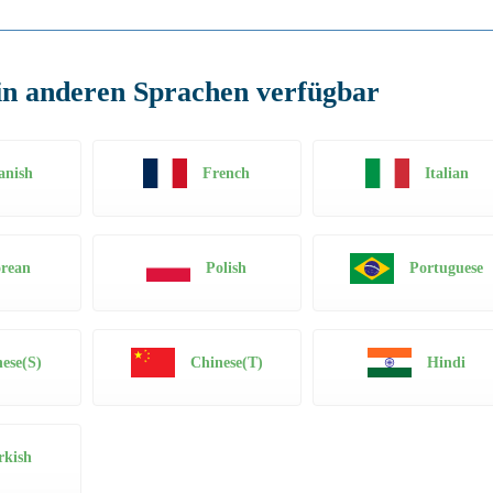
in anderen Sprachen verfügbar
anish
French
Italian
rean
Polish
Portuguese
ese(S)
Chinese(T)
Hindi
rkish