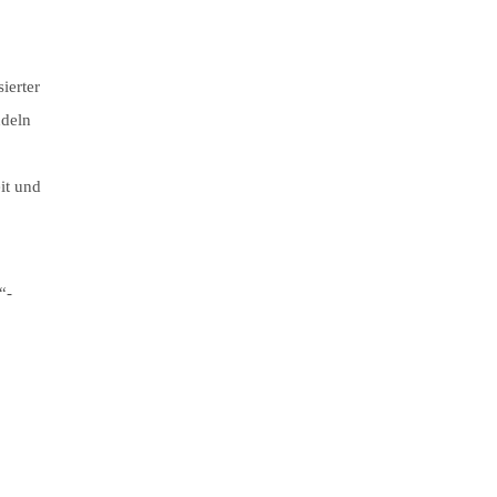
ierter
ndeln
it und
“-