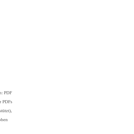
en: PDF
er PDFs
tützt),
oben