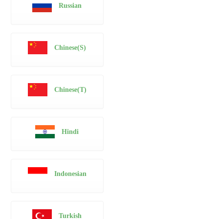
Russian
Chinese(S)
Chinese(T)
Hindi
Indonesian
Turkish