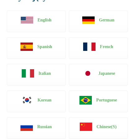
English
German
Spanish
French
Italian
Japanese
Korean
Portuguese
Russian
Chinese(S)