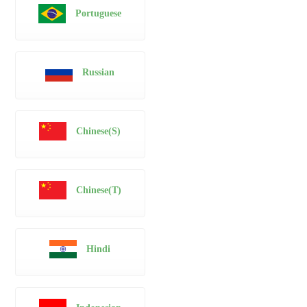
Portuguese
Russian
Chinese(S)
Chinese(T)
Hindi