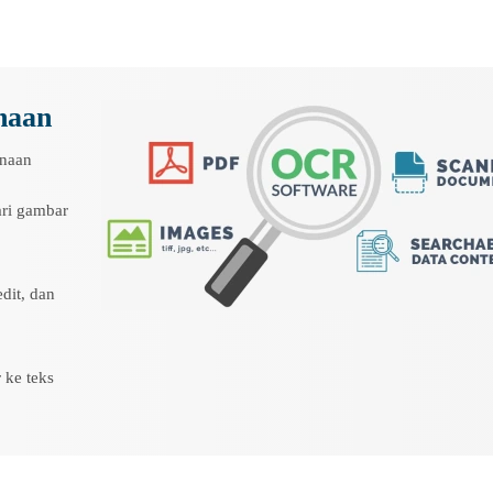
naan
unaan
ri gambar
dit, dan
 ke teks