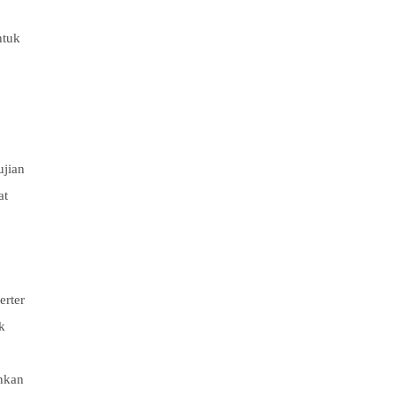
ntuk
ujian
at
erter
k
inkan