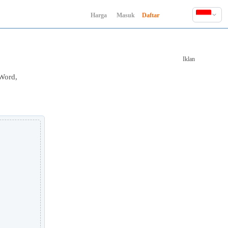
Harga
Masuk
Daftar
English
Deutsch
Iklan
Español
Français
Word,
Hindi
Indonesia
Italiano
日本語
한국어
Polski
Português
Русский
Türkçe
中文 (简体)