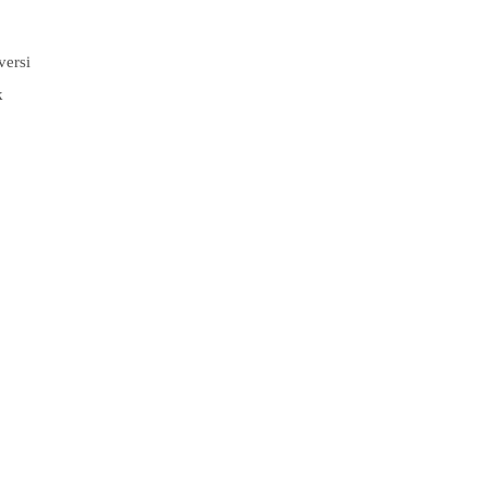
versi
k