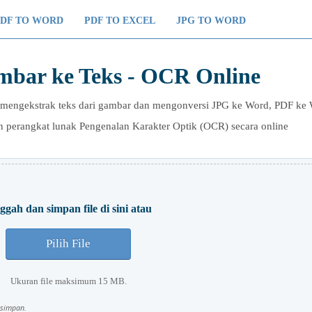
PDF TO WORD
PDF TO EXCEL
JPG TO WORD
mbar ke Teks - OCR Online
mengekstrak teks dari gambar dan mengonversi JPG ke Word, PDF ke 
n perangkat lunak Pengenalan Karakter Optik (OCR) secara online
gah dan simpan file di sini atau
Pilih File
Ukuran file maksimum 15 MB.
isimpan.