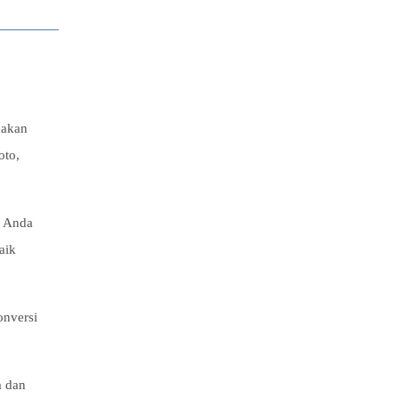
nakan
oto,
a Anda
aik
onversi
a dan