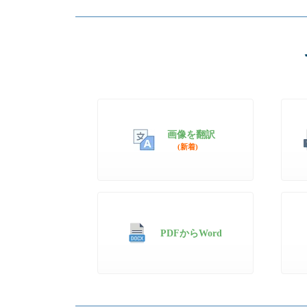
画像を翻訳
(新着)
PDFからWord