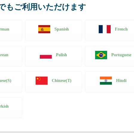
でもご利用いただけます
rman
Spanish
French
rean
Polish
Portuguese
ese(S)
Chinese(T)
Hindi
rkish