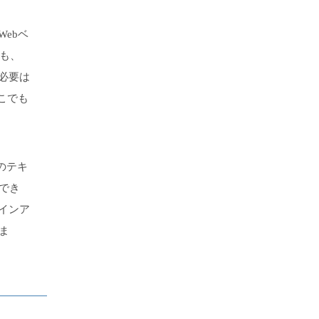
ebベ
でも、
必要は
こでも
のテキ
でき
インア
ま