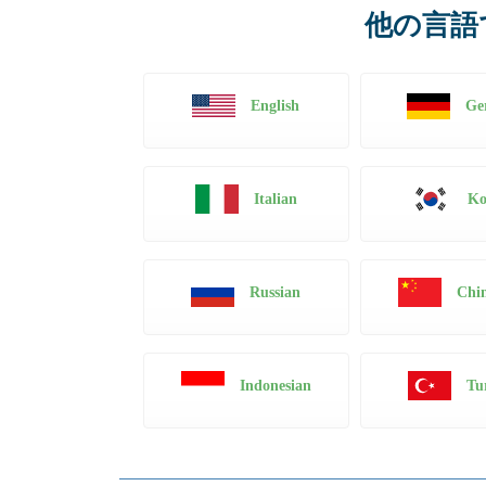
他の言語
English
Ge
Italian
Ko
Russian
Chin
Indonesian
Tu