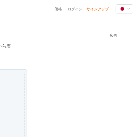
価格
ログイン
サインアップ
English
Deutsch
広告
Español
Français
から表
Hindi
Indonesia
Italiano
日本語
한국어
Polski
Português
Русский
Türkçe
中文 (简体)