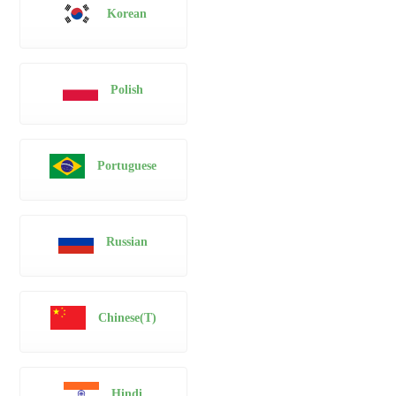
Korean
Polish
Portuguese
Russian
Chinese(T)
Hindi